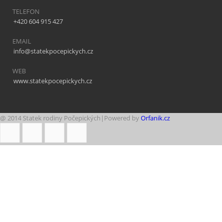
TELEFON
+420 604 915 427
EMAIL
info@statekpocepickych.cz
WEB
www.statekpocepickych.cz
@ 2014 Statek rodiny Počepických|Powered by
Orfanik.cz